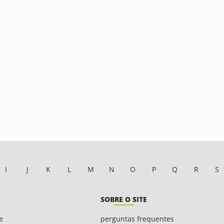
I
J
K
L
M
N
O
P
Q
R
S
SOBRE O SITE
e
perguntas frequentes