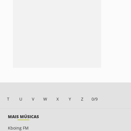
T
U
V
W
X
Y
Z
0/9
MAIS MÚSICAS
Kboing FM