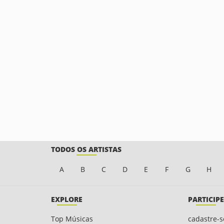
TODOS OS ARTISTAS
A
B
C
D
E
F
G
H
EXPLORE
PARTICIPE
Top Músicas
cadastre-s