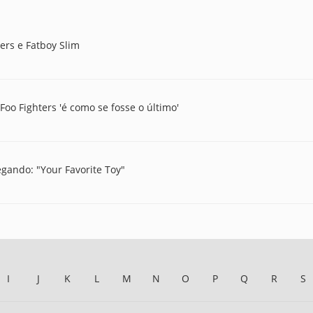
ers e Fatboy Slim
oo Fighters 'é como se fosse o último'
gando: "Your Favorite Toy"
I
J
K
L
M
N
O
P
Q
R
S