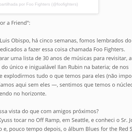
rtilhada por Foo Fighters (@foofighters)
or a Friend":
Luis Obispo, há cinco semanas, fomos lembrados do
icados a fazer essa coisa chamada Foo Fighters.
r uma lista de 30 anos de músicas para revisitar, a
do único e inigualável Ilan Rubin na bateria; de nos
e explodirmos tudo o que temos para eles (não impo
íamos aqui sem eles —, sentimos que temos o núcle
cendo no horizonte.
ssa vista do que com amigos próximos?
Kyuss tocar no Off Ramp, em Seattle, e conheci o Sr. 
e, pouco tempo depois, o álbum Blues for the Red 