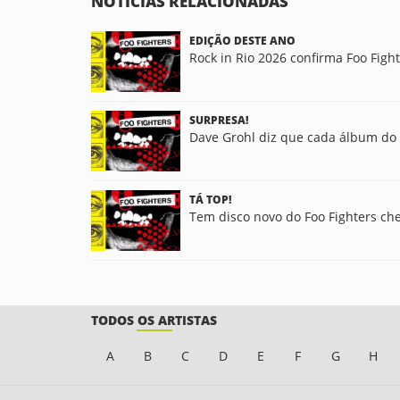
NOTÍCIAS RELACIONADAS
EDIÇÃO DESTE ANO
Rock in Rio 2026 confirma Foo Fight
SURPRESA!
Dave Grohl diz que cada álbum do F
TÁ TOP!
Tem disco novo do Foo Fighters che
TODOS OS ARTISTAS
A
B
C
D
E
F
G
H