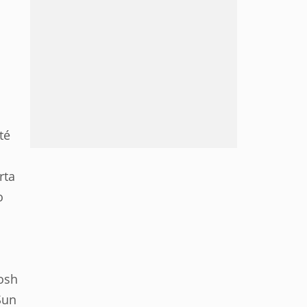
té
rta
o
Josh
Sun