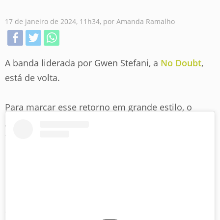
17 de janeiro de 2024, 11h34, por Amanda Ramalho
A banda liderada por Gwen Stefani, a
No Doubt
,
está de volta.
Para marcar esse retorno em grande estilo, o
grupo anunciou seu retorno em um grande
festival: Coachella!
Os fãs foram surpreendidos pelo anúncio na
última terça-feira, dia 16. Para melhorar ainda
mais a situação e dar oportunidades para todos
assistirem essa volta após quase uma década