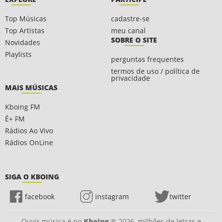
Top Músicas
cadastre-se
Top Artistas
meu canal
SOBRE O SITE
Novidades
Playlists
perguntas frequentes
termos de uso / política de
privacidade
MAIS MÚSICAS
Kboing FM
É+ FM
Rádios Ao Vivo
Rádios OnLine
SIGA O KBOING
facebook
instagram
twitter
Ouvir música é no
Kboing
® 2026, milhões de letras e