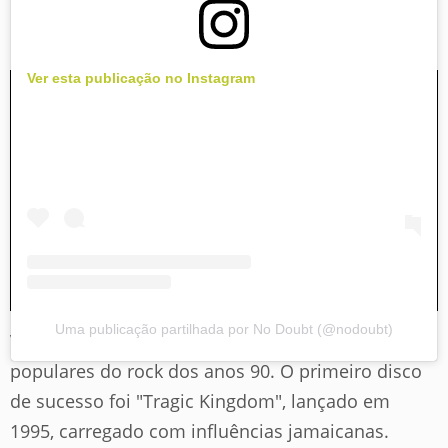
distante dos palcos, o No Doubt estarão em dois
dias do evento californiano.
Ver esta publicação no Instagram
Uma publicação partilhada por No Doubt (@nodoubt)
Vale lembrar que a banda é uma das mais
populares do rock dos anos 90. O primeiro disco
de sucesso foi "Tragic Kingdom", lançado em
1995, carregado com influências jamaicanas.