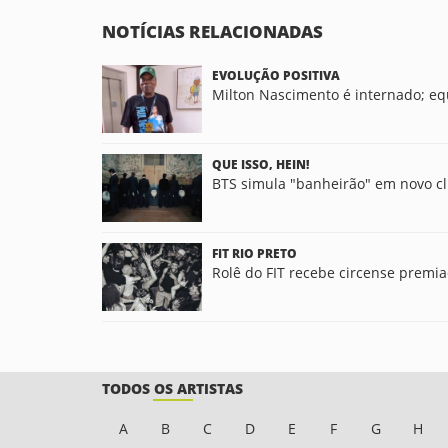
NOTÍCIAS RELACIONADAS
EVOLUÇÃO POSITIVA
Milton Nascimento é internado; equ
QUE ISSO, HEIN!
BTS simula "banheirão" em novo cl
FIT RIO PRETO
Rolê do FIT recebe circense premi
TODOS OS ARTISTAS
A
B
C
D
E
F
G
H