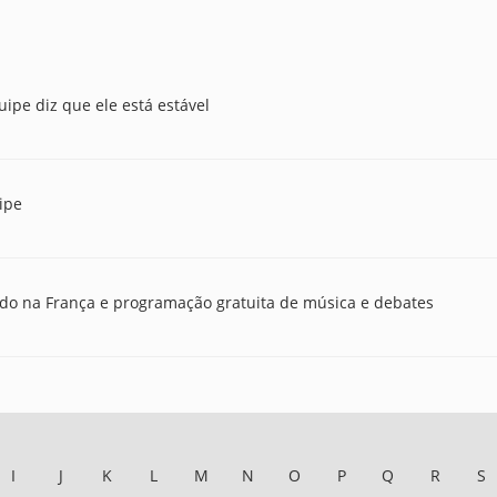
ipe diz que ele está estável
ipe
ado na França e programação gratuita de música e debates
I
J
K
L
M
N
O
P
Q
R
S