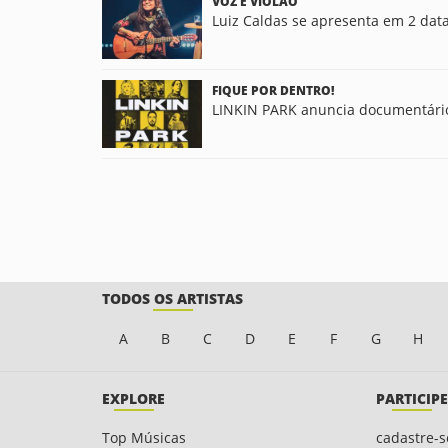
VOZ E VIOLÃO
Luiz Caldas se apresenta em 2 data
FIQUE POR DENTRO!
LINKIN PARK anuncia documentário 
TODOS OS ARTISTAS
A
B
C
D
E
F
G
H
EXPLORE
PARTICIPE
Top Músicas
cadastre-s