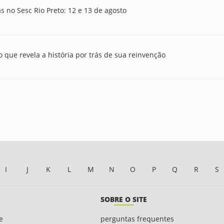
s no Sesc Rio Preto: 12 e 13 de agosto
que revela a história por trás de sua reinvenção
I
J
K
L
M
N
O
P
Q
R
S
SOBRE O SITE
e
perguntas frequentes