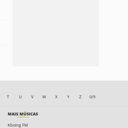
T
U
V
W
X
Y
Z
0/9
MAIS MÚSICAS
Kboing FM