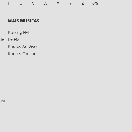
T
U
V
W
X
Y
Z
0/9
MAIS MÚSICAS
Kboing FM
ade
É+ FM
Rádios Ao Vivo
Rádios OnLine
uvir