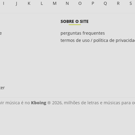
I
J
K
L
M
N
O
P
Q
R
S
SOBRE O SITE
e
perguntas frequentes
termos de uso / política de privacid
ter
ir música é no
Kboing
® 2026, milhões de letras e músicas para o