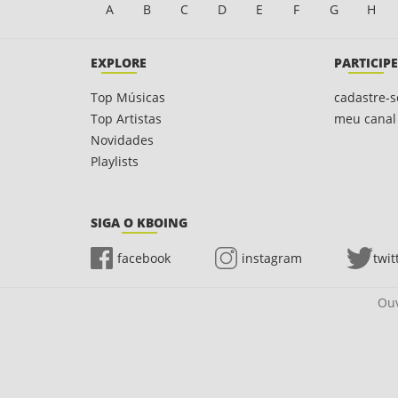
A
B
C
D
E
F
G
H
EXPLORE
PARTICIPE
Top Músicas
cadastre-s
Top Artistas
meu canal
Novidades
Playlists
SIGA O KBOING
facebook
instagram
twit
Ouv