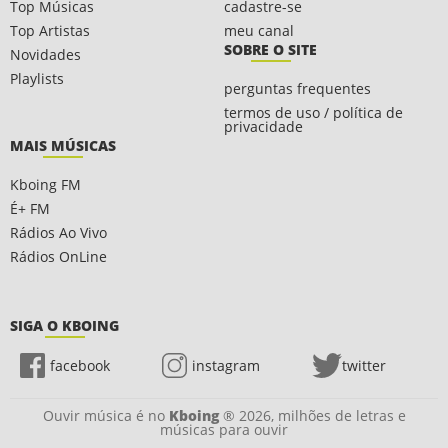
Top Músicas
cadastre-se
Top Artistas
meu canal
SOBRE O SITE
Novidades
Playlists
perguntas frequentes
termos de uso / política de
privacidade
MAIS MÚSICAS
Kboing FM
É+ FM
Rádios Ao Vivo
Rádios OnLine
SIGA O KBOING
facebook
instagram
twitter
Ouvir música é no
Kboing
® 2026, milhões de letras e
músicas para ouvir