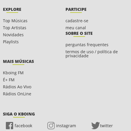
EXPLORE
PARTICIPE
Top Músicas
cadastre-se
Top Artistas
meu canal
SOBRE O SITE
Novidades
Playlists
perguntas frequentes
termos de uso / política de
privacidade
MAIS MÚSICAS
Kboing FM
É+ FM
Rádios Ao Vivo
Rádios OnLine
SIGA O KBOING
facebook
instagram
twitter