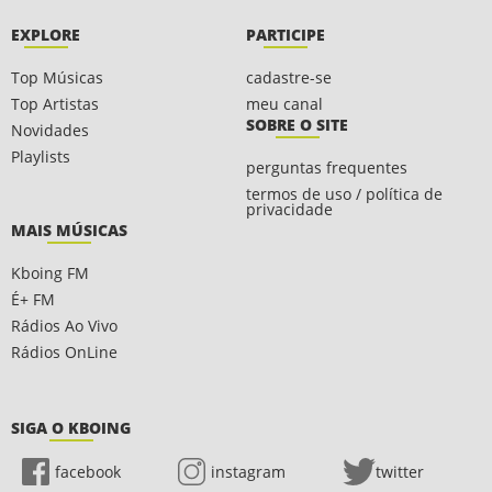
EXPLORE
PARTICIPE
Top Músicas
cadastre-se
Top Artistas
meu canal
SOBRE O SITE
Novidades
Playlists
perguntas frequentes
termos de uso / política de
privacidade
MAIS MÚSICAS
Kboing FM
É+ FM
Rádios Ao Vivo
Rádios OnLine
SIGA O KBOING
facebook
instagram
twitter