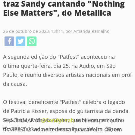
traz Sandy cantando "Nothing
Else Matters", do Metallica
26 de outubro de 2023, 13h11, por Amanda Ramalho
A segunda edição do "Patfest" aconteceu na
última quarta-feira, dia 25, na Audio, em São
Paulo, e reuniu diversos artistas nacionais em prol
da causa.
O festival beneficente "Patfest" celebra o legado
de Patrícia Kisser, esposa do guitarrista da banda
Sepultura, Andreas Kisser, que faleceu em julho
🚨 ACLAMADA!
@SandyLeah
subiu no palco do
do ano passado em decorrência de um câncer.
“PATFEST 2” na noite dessa quarta-feira, 25, em