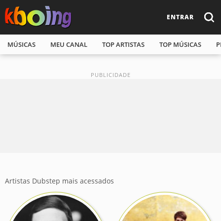
ENTRAR
MÚSICAS
MEU CANAL
TOP ARTISTAS
TOP MÚSICAS
P
Artistas Dubstep mais acessados