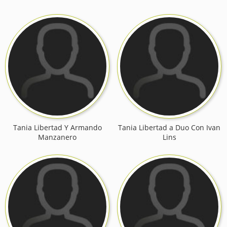
Tania Libertad Y Armando
Tania Libertad a Duo Con Ivan
Manzanero
Lins