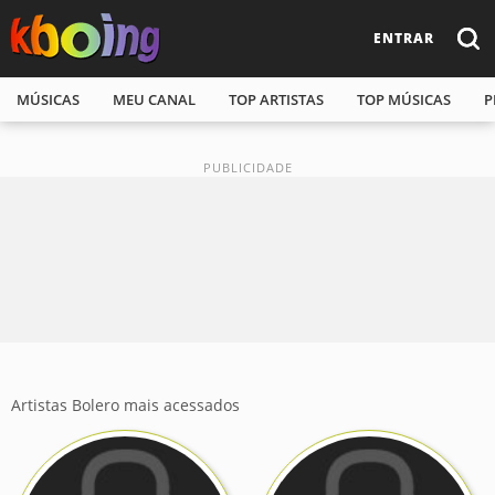
ENTRAR
MÚSICAS
MEU CANAL
TOP ARTISTAS
TOP MÚSICAS
P
Artistas Bolero mais acessados